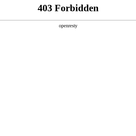
企业业务
个人业务
了解我们
投资者
示器件
>
电子纸显示
EN
Global
盖了1寸到32寸的型号，具有高对比度、宽视角、超低功
时更新显示内容，节省运营成本。产品已应用于零售、商务办