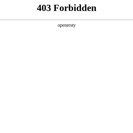
企业业务
个人业务
了解我们
投资者
出行
>
公交信息发布解决方案
EN
Global