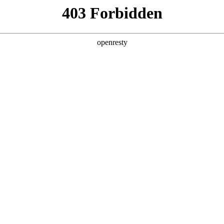
ss
Products
About Us
Investor Rela
y Solutions
>
Industrial Internet
>
Enterprise Operation
EN
Global
新日 @ 北京建筑设计院
遇见科技赋能，会碰