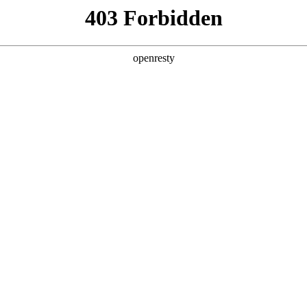
ss
Products
About Us
Investor Rela
y Solutions
>
Smart City Public Service
>
Smart Office Solution
EN
Global
新日 @ 北京建筑设计院
筑遇见科技赋能，会碰撞