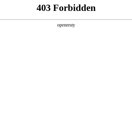
企业业务
个人业务
了解我们
投资者
示器件
>
显示器面板
EN
Global
18.5英寸到49英寸全系列产品，具有高画质、宽视角
、无边框等特点，分辨率可高达8K，产品广泛应用于娱乐